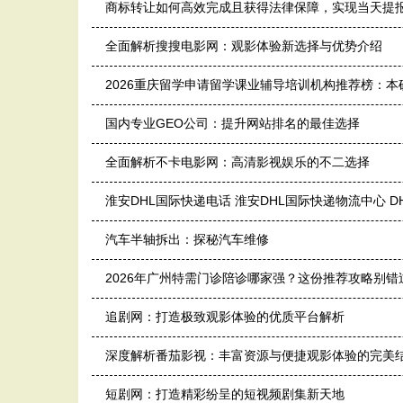
商标转让如何高效完成且获得法律保障，实现当天提
全面解析搜搜电影网：观影体验新选择与优势介绍
2026重庆留学申请留学课业辅导培训机构推荐榜：
国内专业GEO公司：提升网站排名的最佳选择
全面解析不卡电影网：高清影视娱乐的不二选择
淮安DHL国际快递电话 淮安DHL国际快递物流中心 D
汽车半轴拆出：探秘汽车维修
2026年广州特需门诊陪诊哪家强？这份推荐攻略别错
追剧网：打造极致观影体验的优质平台解析
深度解析番茄影视：丰富资源与便捷观影体验的完美
短剧网：打造精彩纷呈的短视频剧集新天地