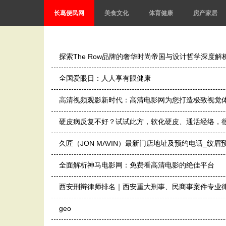
长葛便民网
美食文化
体育健康
房产家居
探索The Row品牌的奢华时尚帝国与设计哲学深度解
全国爱眼日：人人享有眼健康
高清视频观影新时代：高清电影网为您打造极致视觉
硬皮病反复不好？试试此方，软化硬皮、通活经络，
久匠（JON MAVIN）最新门店地址及预约电话_纹眉
全面解析神马电影网：免费看高清电影的绝佳平台
西安刑辩律师排名｜西安重大刑事、民商事案件专业律
geo