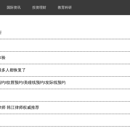
国际资讯
投资理财
教育科研
析
体验
很多人都恢复了
预约I纹唇预约I美瞳线预约I发际线预约
师 韩江律师权威推荐