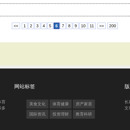
<<
1
2
3
4
5
6
7
8
9
10
11
>>
200
网站标签
版
体育
长
美食文化
体育健康
房产家居
等多
文
国际资讯
投资理财
教育科研