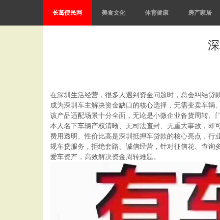
长葛便民网
美食文化
体育健康
房产家居
深
在深圳生活经营，很多人遇到资金问题时，总会纠结贷
成为深圳车主解决资金缺口的核心选择，无需变卖车辆、无
该产品适配场景十分全面，无论是小微企业备货周转、门
本人名下车辆产权清晰、无司法查封、无重大事故，即
费用透明、性价比高是深圳抵押车贷款的核心亮点，行业底
规车贷服务，拒绝套路、诚信经营，针对征信花、查询
爱车资产，高效解决资金周转难题。