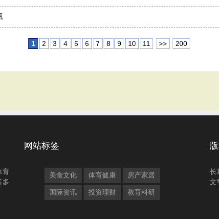
瓶
1
2
3
4
5
6
7
8
9
10
11
>>
200
网站标签
版
体育
长
美食文化
体育健康
房产家居
等多
文
国际资讯
投资理财
教育科研