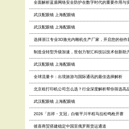
全面解析蓝盾网络安全防护在数字时代的重要作用与
武汉配眼镜 上海配眼镜
武汉配眼镜 上海配眼镜
选择浙江专业3D激光内雕机生产厂家，开启您的创作
制造业转型升级加速，世创力智汇科技以技术创新助
武汉配眼镜 上海配眼镜
全球流量卡：出境旅游与国际通讯的最佳选择解析
北京租打印机公司怎么选？行业深度解析帮你筛选高
武汉配眼镜 上海配眼镜
2026「吉祥・文冠」白银平川半程马拉松鸣枪开赛
彼喜商贸搭建稳定中国至俄罗斯货运通道