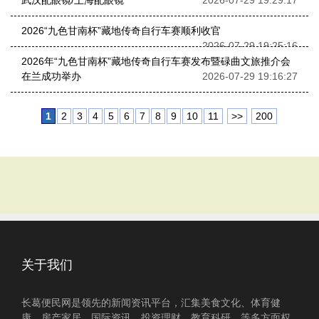
武汉配眼镜/上海配眼镜
2026-07-29 19:29:17
2026“九色甘南杯”藏地传奇自行车赛顺利收官
2026-07-29 19:25:16
2026年“九色甘南杯”藏地传奇自行车赛发布暨碌曲文旅推介会
在兰成功举办
2026-07-29 19:16:27
1
2
3
4
5
6
7
8
9
10
11
>>
200
关于我们
长葛便民网是领先的新闻资讯平台，汇集美食文化、体育健
康、房产家居、国际资讯、投资理财、教育科研、等多方面权