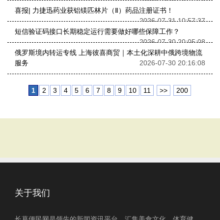
喜报| 力捷迅药业获铝镁匹林片（Ⅱ）药品注册证书！
2026-07-31 10:57:37
短信验证码接口长期稳定运行需要做好哪些保障工作？
2026-07-30 20:05:08
俄罗斯境内转运专线 上海彼喜商贸｜本土化深耕中俄跨境物流
服务
2026-07-30 20:16:08
1
2
3
4
5
6
7
8
9
10
11
>>
200
关于我们
长葛便民网是领先的新闻资讯平台，汇集美食文化、体育健