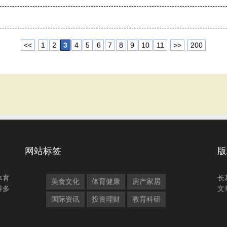
<<
1
2
3
4
5
6
7
8
9
10
11
>>
200
网站标签
版
体育
长
美食文化
体育健康
房产家居
等多
文
国际资讯
投资理财
教育科研