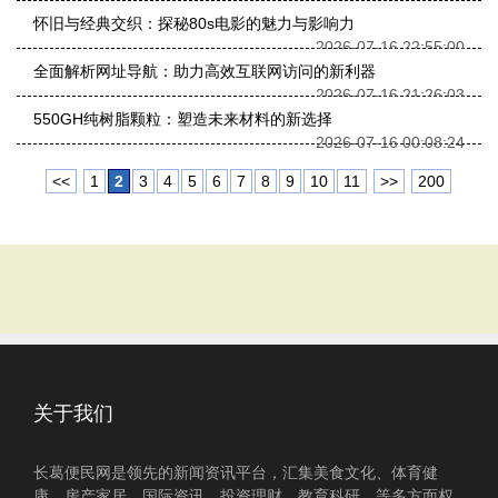
怀旧与经典交织：探秘80s电影的魅力与影响力
2026-07-16 22:55:00
全面解析网址导航：助力高效互联网访问的新利器
2026-07-16 21:26:03
550GH纯树脂颗粒：塑造未来材料的新选择
2026-07-16 00:08:24
<<
1
2
3
4
5
6
7
8
9
10
11
>>
200
关于我们
长葛便民网是领先的新闻资讯平台，汇集美食文化、体育健
康、房产家居、国际资讯、投资理财、教育科研、等多方面权