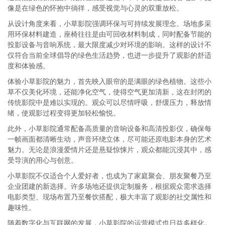
像是在绿色的怀抱中徜徉，感受视觉与心灵的双重放松。
从设计角度来看，小草影院强调环保与可持续发展理念。场地多采
用环保材料建造，座椅往往是由可回收材料制成，同时配备节能的
投影设备与音响系统，最大限度减少对环境的影响。这样的设计不
仅符合当前全球倡导的绿色生活趋势，也进一步提升了观影的舒适
度和体验感。
体验小草影院的魅力，首先映入眼帘的是满眼的绿色植物。这些小
草不仅美化环境，还能净化空气，使得空气更加清新，这在封闭的
传统影院中是难以实现的。观众可以尽情呼吸，舒缓压力，释放情
绪，使观影过程变得更加轻松愉悦。
此外，小草影院通常配备高质量的音响设备和高清投影仪，确保每
一帧画面都清晰生动，声音环绕立体，尽可能还原电影本身的艺术
魅力。无论是浪漫爱情片还是悬疑惊悚片，观众都能沉浸其中，感
受导演的用心与创意。
小草影院不仅适合个人爱好者，也成为了家庭聚会、朋友聚餐乃至
企业团建的新选择。许多场地还提供定制服务，根据观众需求选择
电影类型、现场布置乃至餐饮搭配，极大丰富了观影的社交属性和
趣味性。
随着数字化与互联网的发展，小草影院的运营模式也日益多样化。