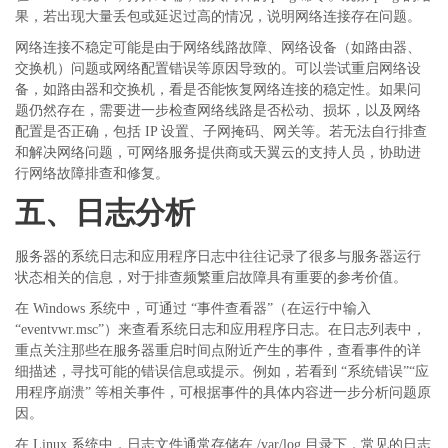
果，若出现大量丢包或延迟过高的情况，说明网络连接存在问题。
网络连接不稳定可能是由于网络线路故障、网络设备（如路由器、
交换机）问题或网络配置错误等原因导致的。可以尝试重启网络设
备，如路由器和交换机，看是否能恢复网络连接的稳定性。如果问
题仍然存在，需要进一步检查网络线路是否松动、损坏，以及网络
配置是否正确，包括
IP 设置、子网掩码、网关等。若无法自行排查
和解决网络问题，可网络服务提供商或天翼云的支持人员，协助进
行网络故障排查和修复。
五、日志分析
服务器的系统日志和应用程序日志中往往记录了很多与服务器运行
状态相关的信息，对于排查频繁重启故障具有重要的参考价值。
在
Windows 系统中，可通过 “事件查看器”（在运行中输入
“eventvwr.msc”）来查看系统日志和应用程序日志。在日志列表中，
重点关注那些在服务器重启时间点附近产生的事件，查看事件的详
细描述，寻找可能的错误信息或提示。例如，若看到 “系统错误”“应
用程序崩溃” 等相关事件，可根据事件的具体内容进一步分析问题原
因。
在
Linux 系统中，日志文件通常存储在 /var/log 目录下，常见的日志