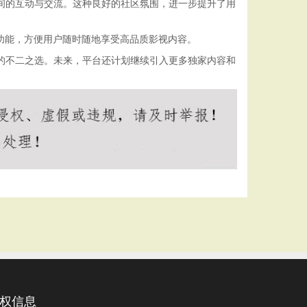
户间的互动与交流。这种良好的社区氛围，进一步提升了用
步功能，方便用户随时随地享受高品质影视内容。
者的不二之选。未来，平台还计划继续引入更多独家内容和
权信息