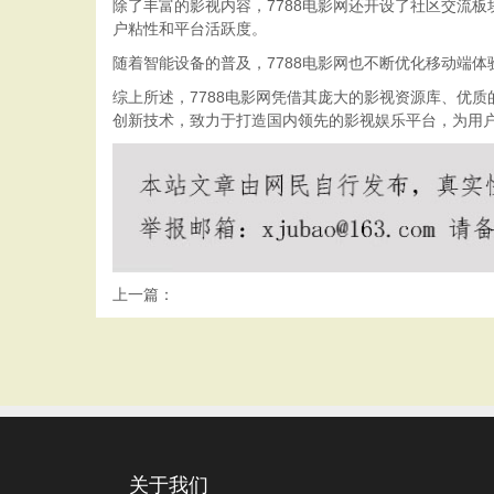
除了丰富的影视内容，7788电影网还开设了社区交流
户粘性和平台活跃度。
随着智能设备的普及，7788电影网也不断优化移动端
综上所述，7788电影网凭借其庞大的影视资源库、优
创新技术，致力于打造国内领先的影视娱乐平台，为用
上一篇：
关于我们