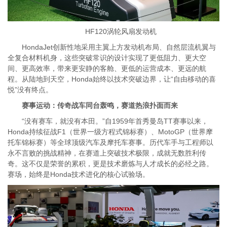
HF120涡轮风扇发动机
HondaJet创新性地采用主翼上方发动机布局、自然层流机翼与
全复合材料机身，这些突破常识的设计实现了更低阻力、更大空
间、更高效率，带来更安静的客舱、更低的运营成本、更远的航
程。从陆地到天空，Honda始终以技术突破边界，让“自由移动的喜
悦”没有终点。
赛事运动：传奇战车同台轰鸣，赛道热浪扑面而来
“没有赛车，就没有本田。”自1959年首秀曼岛TT赛事以来，
Honda持续征战F1（世界一级方程式锦标赛）、MotoGP（世界摩
托车锦标赛）等全球顶级汽车及摩托车赛事。历代车手与工程师以
永不言败的挑战精神，在赛道上突破技术极限，成就无数胜利传
奇。这不仅是荣誉的累积，更是技术磨炼与人才成长的必经之路。
赛场，始终是Honda技术进化的核心试验场。