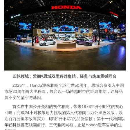
四轮领域：雅阁×
思域双里程碑
集结，经典与热血震撼同台
2026年，Honda迎来雅阁全球问世50周年、思域合资引入中国
市场20周年两大里程碑，展台以一场跨越时空的经典集结，诠释品
牌不变的坚守与基因。
首次在中国公开亮相的初代雅阁，带来1976年开创时代的初心
回响；完成24小时极限耐力挑战的第六代雅阁百万公里改装版，以
近百万公里零故障实力，印证“开不坏”的品质信赖；第十一代雅阁以
年轻科技姿态领潮前行。三代雅阁同框，正是Honda造车哲学的生