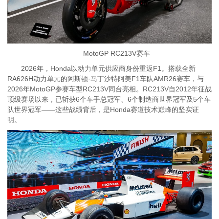
MotoGP RC213V赛车
2026年，Honda以动力单元供应商身份重返F1。搭载全新
RA626H动力单元的阿斯顿·马丁沙特阿美F1车队AMR26赛车，与
2026年MotoGP参赛车型RC213V同台亮相。RC213V自2012年征战
顶级赛场以来，已斩获6个车手总冠军、6个制造商世界冠军及5个车
队世界冠军——这些战绩背后，是Honda赛道技术巅峰的坚实证
明。