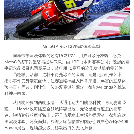
MotoGP RC213V跨骑体验车型
同样带来沉浸体验的还有RC213V，用户可亲身跨骑，感受
MotoGP战车的坐姿与战斗气息。由HRC（本田赛事公司）发起的赛
事纪念品项目也同期展出，曾征服F1赛场的珍贵发动机的零部件
——凸轮轴、活塞、连杆不再是冰冷的金属，而是化为机械艺术；
细小零件变身潮流配饰，让赛道精神融入日常穿搭。丰富的互动体
验与官方周边，则让每一位热爱赛道的观众，都能将Honda的挑战
精神带回家。
从四轮经典到两轮激情，从通用动力到航空科技，再到赛道荣
耀——Honda以海陆空全领域阵容出展，无论是追寻速度的赛车
迷、钟情骑行的摩托骑士，还是热爱水上生活的探索者，都能在这
里沉浸体验、尽兴而归。欢迎大家莅临首都国际会展中心A4馆A408
Honda展台，现场感受多元移动出行的无限乐趣。