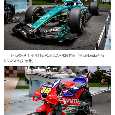
阿斯顿·马丁沙特阿美F1车队AMR26赛车（搭载Honda全新
RA626H动力单元）