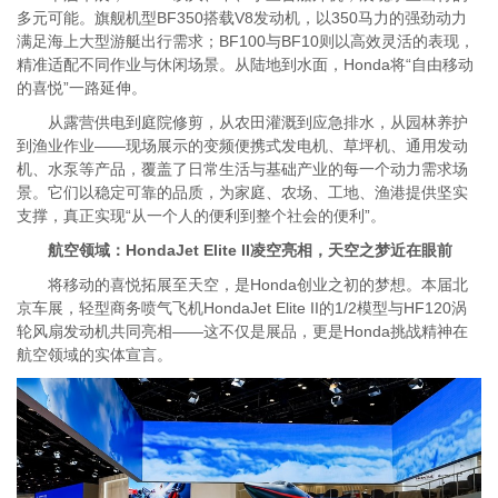
多元可能。旗舰机型BF350搭载V8发动机，以350马力的强劲动力
满足海上大型游艇出行需求；BF100与BF10则以高效灵活的表现，
精准适配不同作业与休闲场景。从陆地到水面，Honda将“自由移动
的喜悦”一路延伸。
从露营供电到庭院修剪，从农田灌溉到应急排水，从园林养护
到渔业作业——现场展示的变频便携式发电机、草坪机、通用发动
机、水泵等产品，覆盖了日常生活与基础产业的每一个动力需求场
景。它们以稳定可靠的品质，为家庭、农场、工地、渔港提供坚实
支撑，真正实现“从一个人的便利到整个社会的便利”。
航空领域：
HondaJet
Elite II凌空亮相，天空之梦近在眼前
将移动的喜悦拓展至天空，是Honda创业之初的梦想。本届北
京车展，轻型商务喷气飞机HondaJet Elite II的1/2模型与HF120涡
轮风扇发动机共同亮相——这不仅是展品，更是Honda挑战精神在
航空领域的实体宣言。