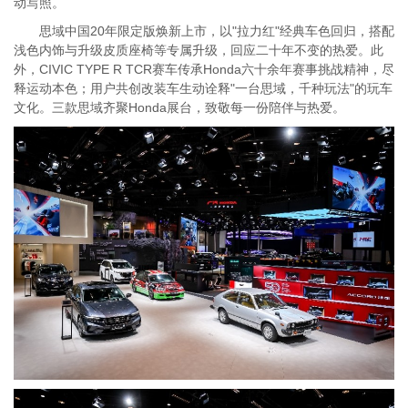
动写照。
思域中国20年限定版焕新上市，以"拉力红"经典车色回归，搭配
浅色内饰与升级皮质座椅等专属升级，回应二十年不变的热爱。此
外，CIVIC TYPE R TCR赛车传承Honda六十余年赛事挑战精神，尽
释运动本色；用户共创改装车生动诠释"一台思域，千种玩法"的玩车
文化。三款思域齐聚Honda展台，致敬每一份陪伴与热爱。