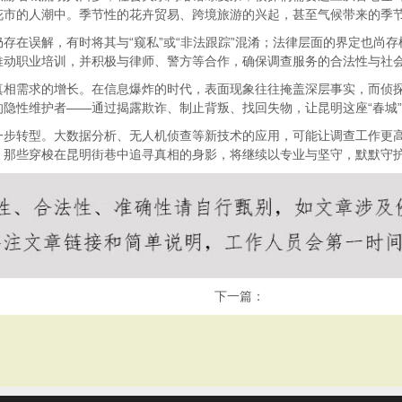
花市的人潮中。季节性的花卉贸易、跨境旅游的兴起，甚至气候带来的季
存在误解，有时将其与“窥私”或“非法跟踪”混淆；法律层面的界定也尚
推动职业培训，并积极与律师、警方等合作，确保调查服务的合法性与社
真相需求的增长。在信息爆炸的时代，表面现象往往掩盖深层事实，而侦
隐性维护者——通过揭露欺诈、制止背叛、找回失物，让昆明这座“春城
一步转型。大数据分析、无人机侦查等新技术的应用，可能让调查工作更
，那些穿梭在昆明街巷中追寻真相的身影，将继续以专业与坚守，默默守
下一篇：