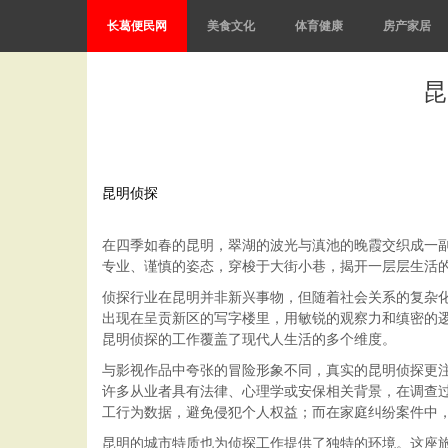
长葛便民网
美食文化
体育健康
房产家居
昆
昆明侦探
在四季如春的昆明，翠湖的波光与滇池的晚霞交织成一
专业、谨慎的姿态，穿梭于大街小巷，揭开一层层生活
侦探行业在昆明并非新兴事物，但随着社会关系的复杂
出现在呈贡新区的写字楼里，用敏锐的观察力和缜密的
昆明侦探的工作覆盖了现代人生活的多个维度。
与影视作品中夸张的冒险形象不同，真实的昆明侦探更
许多从业者具有法律、心理学或安保相关背景，在调查
工行为数据，避免侵犯个人权益；而在家庭纠纷案件中
昆明的城市特质也为侦探工作提供了独特的环境。这座