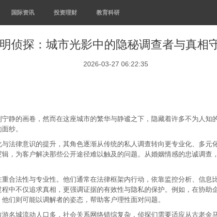
国际资讯
投资理财
教育科研
明侦探：城市光影中的隐秘调查者与真相
2026-03-27 06:22:35
副宁静的画卷，然而在这座城市的繁华与静谧之下，隐藏着许多不为人知
的面纱。
化与法律意识的提升，其角色逐渐从传统的私人调查转向更专业化、多元
逻辑，为客户解决那些公开途径难以触及的问题。从婚姻情感的忠诚调查
注重合法性与专业性。他们通常在法律框架内行动，依靠监控分析、信息
过程中不仅追求真相，更强调证据的有效性与隐私的保护。例如，在协助
，他们则可能以调解者的姿态，帮助客户理性面对问题。
旅游名城流动人口多，社会关系网络错综复杂，侦探们需要适应从古老金