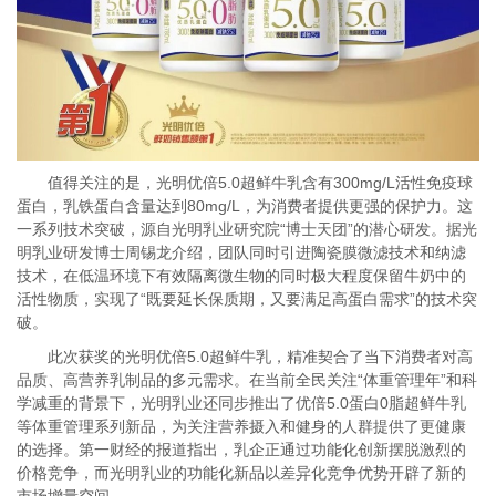
值得关注的是，光明优倍5.0超鲜牛乳含有300mg/L活性免疫球
蛋白，乳铁蛋白含量达到80mg/L，为消费者提供更强的保护力。这
一系列技术突破，源自光明乳业研究院“博士天团”的潜心研发。据光
明乳业研发博士周锡龙介绍，团队同时引进陶瓷膜微滤技术和纳滤
技术，在低温环境下有效隔离微生物的同时极大程度保留牛奶中的
活性物质，实现了“既要延长保质期，又要满足高蛋白需求”的技术突
破。
此次获奖的光明优倍5.0超鲜牛乳，精准契合了当下消费者对高
品质、高营养乳制品的多元需求。在当前全民关注“体重管理年”和科
学减重的背景下，光明乳业还同步推出了优倍5.0蛋白0脂超鲜牛乳
等体重管理系列新品，为关注营养摄入和健身的人群提供了更健康
的选择。第一财经的报道指出，乳企正通过功能化创新摆脱激烈的
价格竞争，而光明乳业的功能化新品以差异化竞争优势开辟了新的