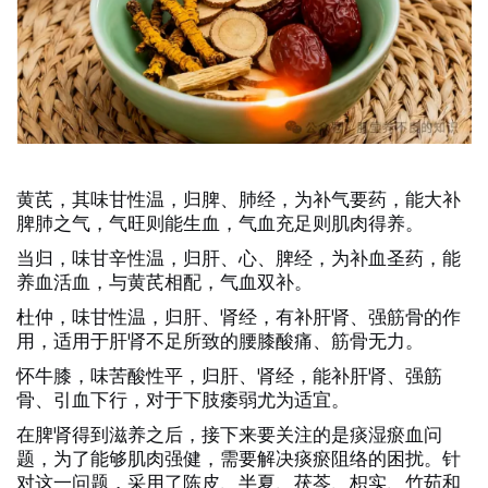
黄芪，其味甘性温，归脾、肺经，为补气要药，能大补
脾肺之气，气旺则能生血，气血充足则肌肉得养。
当归，味甘辛性温，归肝、心、脾经，为补血圣药，能
养血活血，与黄芪相配，气血双补。
杜仲，味甘性温，归肝、肾经，有补肝肾、强筋骨的作
用，适用于肝肾不足所致的腰膝酸痛、筋骨无力。
怀牛膝，味苦酸性平，归肝、肾经，能补肝肾、强筋
骨、引血下行，对于下肢痿弱尤为适宜。
在脾肾得到滋养之后，接下来要关注的是痰湿瘀血问
题，为了能够肌肉强健，需要解决痰瘀阻络的困扰。针
对这一问题，采用了陈皮、半夏、茯苓、枳实、竹茹和