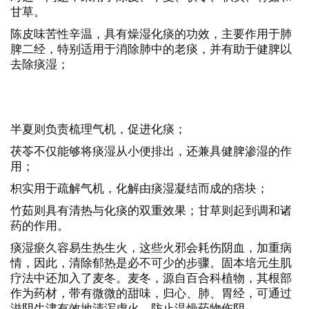
甘草。
陈皮味苦性辛温，具有燥湿化痰的功效，主要作用于肺
脾二经，特别适用于消除肺中的老痰，并有助于健脾以
去除痰湿；
半夏则负责梳理气机，促进化痰；
茯苓不仅能够将痰湿从小便排出，还兼具健脾渗湿的作
用；
枳实用于疏解气机，化解由痰湿凝结而成的痞块；
竹茹则具有清热与化痰的双重效果；甘草则起到调和诸
药的作用。
痰湿瘀久容易生热生火，这些火邪会耗伤阴血，加重病
情，因此，清除郁热是必不可少的步骤。
固本培元生肌
疗法
中还加入了麦冬。麦冬，源自百合科植物，其根部
作为药材，带有微微的甜味，归心、肺、胃经，可通过
滋阴生津有效地清泻虚火，防止温燥药物伤阴。