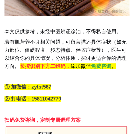
本文仅供参考，未经中医辨证诊治，不得私自使用。
若有肌营养不良相关问题，可留言描述具体症状（如无
力部位、僵硬程度、步态特点、伴随症状等），医生
可
以结合你的具体情况，分析体质，探讨更适合你的调理
方向。
长按识别下方二维码，
添加微信
免费咨询
。
①
加微信：zytst567
②
打电话：15811042779
扫码免费咨询，定制专属调理方案↓