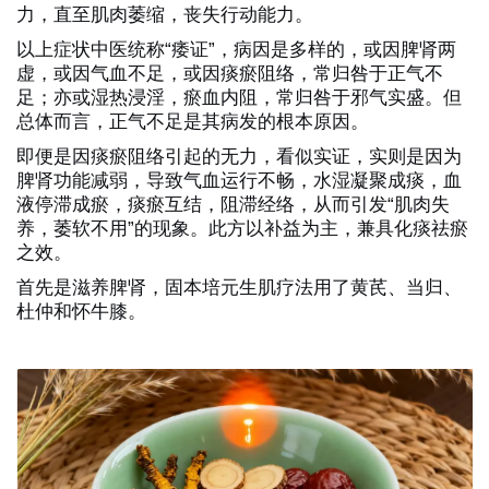
力，直至肌肉萎缩，丧失行动能力。
以上症状中医统称“痿证”，病因是多样的，或因脾肾两
虚，或因气血不足，或因痰瘀阻络，常归咎于正气不
足；亦或湿热浸淫，瘀血内阻，常归咎于邪气实盛。但
总体而言，正气不足是其病发的根本原因。
即便是因痰瘀阻络引起的无力，看似实证，实则是因为
脾肾功能减弱，导致气血运行不畅，水湿凝聚成痰，血
液停滞成瘀，痰瘀互结，阻滞经络，从而引发“肌肉失
养，萎软不用”的现象。此方以补益为主，兼具化痰祛瘀
之效。
首先是滋养脾肾，
固本培元生肌疗法
用了黄芪、当归、
杜仲和怀牛膝。