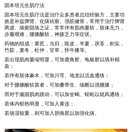
固本培元生肌疗法
固本培元生肌疗法是治疗众多患者总结
经验方，主要功
效是补益脾肾、化痰祛瘀、强筋健骨，常用于治疗脾肾
两虚、痰瘀阻络之证，常常伴有肌肉萎软，肢体无力，
步履艰难，腰膝酸软，神疲乏力等症状。
药物的组成：黄芪，当归，陈皮，半夏，茯苓，枳实，
竹茹，麦冬，杜仲，甘草，怀牛膝等。
若出现肌肉萎缩明显，可加鹿角胶、龟板胶以填补精
血；
若伴有肢体麻木，可加川芎、地龙以活血通络；
对于腰膝酸软甚者，可加桑寄生、续断以强腰膝；
而对于顽固肌肉跳动，可以加全蝎、蜈蚣以熄风通络；
若体内郁热明显，可加入黄连；
若痰湿较重，则可加入胆南星以加强化痰。