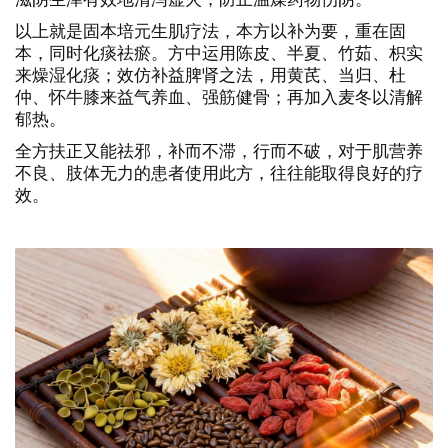
以上就是
固本培元生肌疗法
，本方以补为要，重在固
本，同时化痰祛瘀。方中运用陈皮、半夏、竹茹、枳实
来燥湿化痰；效仿补益脾肾之法，用黄芪、当归、杜
仲、怀牛膝来益气养血、强筋健骨；再加入麦冬以清解
郁热。
全方扶正又能祛邪，补而不滞，行而不破，对于肌营养
不良、肢体无力的患者使用此方，往往能取得良好的疗
效。