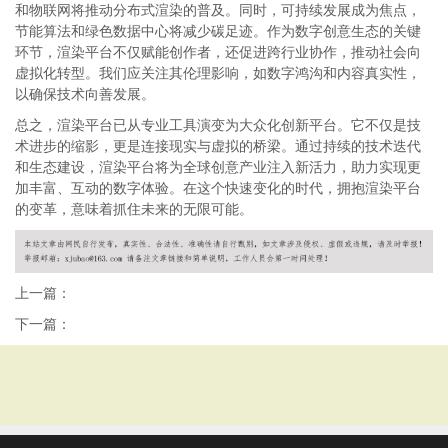
和物联网将推动分布式渲染的普及。同时，可持续发展成为焦点，
节能算法和绿色数据中心将减少碳足迹。作为数字创意生态的关键
环节，渲染平台不仅赋能创作者，还促进跨行业协作，推动社会向
虚拟化转型。我们应关注其伦理影响，如数字鸿沟和内容真实性，
以确保技术向善发展。
总之，渲染平台已从专业工具演变为大众化创新平台。它不仅是技
术进步的缩影，更是连接现实与虚拟的桥梁。通过持续的技术迭代
和生态建设，渲染平台将为全球创意产业注入新活力，助力实现更
加丰富、互动的数字体验。在这个快速变化的时代，拥抱渲染平台
的变革，意味着抓住未来的无限可能。
上一篇：
下一篇：