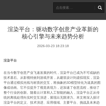
渲染平台：驱动数字创意产业革新的
核心引擎与未来趋势分析
2026-03-23 18:23:18
渲染平台
在当今数字创意产业飞速发展的时代，渲染平台已成为不可或缺的
技术基石。从影视特效到游戏开发，从建筑设计到虚拟现实，渲染
平台通过模拟光线与材质的交互，将抽象的3D模型转化为逼真的图
像或动画。它不仅提升了视觉表现力，还加速了创意流程，推动了
整个行业的创新。随着云计算和人工智能的融入，渲染平台正从传
统的离线处理向实时交互演进，展现出无限潜力。本文将深入探讨
渲染平台的定义、技术演进、应用领域、主要平台、挑战及未来趋