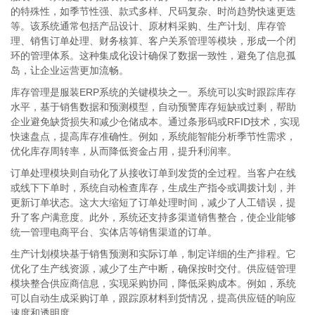
的特殊性，如季节性强、款式多样、尺码复杂、时尚趋势快速更迭
等。该系统通常包括产品设计、原材料采购、生产计划、库存管
理、销售订单处理、财务核算、客户关系管理等模块，形成一个闭
环的管理体系。这种集成化设计确保了数据一致性，避免了信息孤
岛，让企业运营更加流畅。
库存管理是服装ERP系统的关键模块之一。系统可以实时跟踪库存
水平，基于销售数据和预测模型，自动预警库存短缺或过剩，帮助
企业避免缺货损失和减少仓储成本。通过条形码或RFID技术，实现
快速盘点，提高库存准确性。例如，系统能智能分析季节性需求，
优化库存周转率，从而降低资金占用，提升利润率。
订单处理模块则自动化了从接收订单到发货的全过程。当客户在线
或线下下单时，系统自动检查库存，生成生产指令或调拨计划，并
更新订单状态。这大大缩短了订单处理时间，减少了人工错误，提
升了客户满意度。此外，系统还支持多渠道销售整合，使企业能够
统一管理电商平台、实体店等销售渠道的订单。
生产计划模块基于销售预测和实际订单，制定详细的生产排程。它
优化了生产线资源，减少了生产中断，确保按时交付。供应链管理
模块整合供应商信息，实现采购协同，降低采购成本。例如，系统
可以自动生成采购订单，跟踪原材料到货情况，提高供应链的响应
速度和透明度。