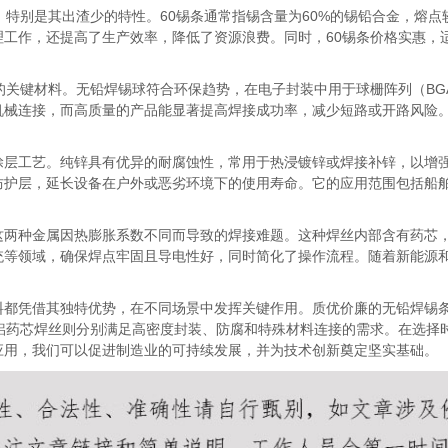
，特别是其出渣少的特性。60锡条通常指锡含量为60%的锡铅合金，熔
工作，还提高了生产效率，降低了资源浪费。同时，60锡条价格实惠，适
的关键材料。无铅焊锡球符合环保趋势，在电子封装中用于球栅阵列（B
机械连接，而高质量的产品能显著提高焊接成功率，减少短路或开路风险
涂层工艺。纯锌具有优异的耐腐蚀性，常用于热浸镀锌或焊接补锌，以增
防护层，延长设备在户外或恶劣环境下的使用寿命。它的应用范围包括船
这两种金属因热膨胀系数不同而导致的焊接难题。这种焊丝内部含有药芯
统等领域，确保焊点牢固且导电性好，同时简化了操作流程。随着新能源
料都凭借其独特优势，在不同场景中发挥关键作用。质优价廉的无铅焊锡条
铜铝药芯焊丝则分别满足高密度封装、防腐和特殊材料连接的需求。在选择
应用，我们可以促进制造业的可持续发展，并为技术创新奠定坚实基础。