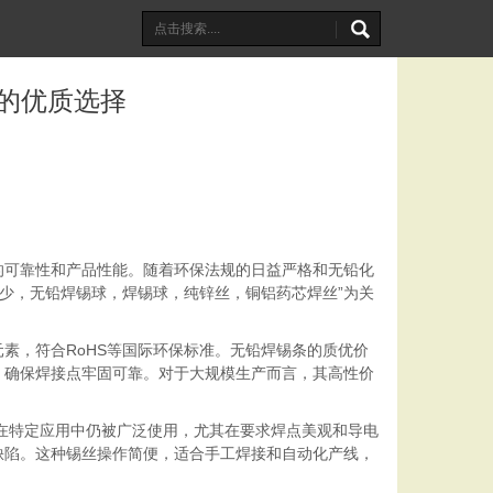
的优质选择
的可靠性和产品性能。随着环保法规的日益严格和无铅化
渣少，无铅焊锡球，焊锡球，纯锌丝，铜铝药芯焊丝”为关
素，符合RoHS等国际环保标准。无铅焊锡条的质优价
，确保焊接点牢固可靠。对于大规模生产而言，其高性价
但在特定应用中仍被广泛使用，尤其在要求焊点美观和导电
缺陷。这种锡丝操作简便，适合手工焊接和自动化产线，