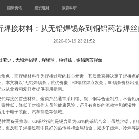
国际资讯
投资理财
教育科研
析焊接材料：从无铅焊锡条到铜铝药芯焊丝
2026-03-19 23:21:52
格出渣少，无铅焊锡球，焊锡球，纯锌丝，铜铝药芯焊丝
的角色，而焊锡材料作为焊接过程的核心元素，其质量直接决定了焊接点
。本文将以“无铅焊锡条，质优价廉，63锡丝焊点发亮，60锡条价格出
行业从业者和爱好者提供实用指南。
代焊接的首选材料。这类产品通常采用锡、银、铜等合金制成，不含铅元
、毒性低，降低了对操作人员的健康风险，还具有良好的流动性和润湿性
适用于电子装配、汽车制造等领域。
特性而备受推崇。63锡丝指的是锡含量为63%的锡铅合金，虽然含铅，
观，更反映了焊接过程中良好的热传导和金属结合，减少了虚焊、冷焊等