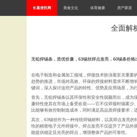
长葛便民网
美食文化
体育健康
房产家居
全面解
无铅焊锡条，质优价廉，63锡丝焊点发亮，60锡条价
在电子制造和金属加工领域，焊接技术扮演着至关重要
趋势的推进，市场对高效、环保的焊接材料需求不断增长
键词，深入探讨这些产品的特性、优势及应用场景，为
首先，无铅焊锡条以其环保性和安全性脱颖而出，成为现
廉特性使其在市场上备受欢迎——它不仅焊接时烟雾少
比能够有效控制制造成本，同时满足高品质焊接要求，
其次，63锡丝作为一种传统焊锡材料，以其焊点发亮的
性的精密电子元件焊接中。焊点发亮不仅提升了产品外
能提供稳定且光亮的焊点，增强整体产品的可靠性。