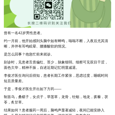
曾有一名42岁男性患者。
约一月前，他开始感到头脑中如有蝉鸣，嗡嗡不断，入夜后尤其清
晰，并伴有耳鸣眩晕、腰膝酸软的情况。
是怎么回事？他急忙前来就诊。
刻诊时，见患者舌质偏红、苔少，脉象细弱。细察可见双目干涩，
面色欠华，精神不振，自述近期记忆明显减退。
李俊才医生询问后得知，患者长期工作紧张，思虑过度，睡眠时间
短且质量差。
于是，李俊才医生开出如下方药——
制首乌，桑椹子，女贞子，旱莲草，龙骨，牡蛎，地龙，蒺藜，茯
苓，炙甘草。
结果如何？患者服药一周后，脑鸣声显著减轻，夜间已能安静入