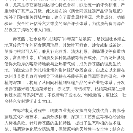
点，尤其是赤苍藤这类区域性特色食材，缺乏统一的评价标准，严
重制约了其产业升级。此次发布的《药食同源优选产品评价规范》
填补了国内相关领域空白，建立了覆盖原料溯源、营养成分、功能
验证、安全性评估等六大维度的综合评价体系，为优质药食同源产
品设立了清晰的准入门槛。
赤苍藤，壮乡俗称“龙须菜”“排毒菜”“姑娘菜”，是我国壮乡崇左
地区传承千年的药食两用珍品。其嫩叶可鲜食、炒食或制成茶饮，
茎藤与根部可入药，兼具补充营养、清热利尿、润肠通便等多重功
效，富含维生素、矿物质及多种氨基酸等营养成分。广西龙州县凭
借得天独厚的喀斯特地貌与亚热带气候，成为赤苍藤的理想生长
地。响陇农业作为扎根龙州的集体经济参股企业，自成立以来便在
龙州县县委县政府的领导下深耕赤苍藤等药食同源野菜的研究、种
植与深加工，构建了从田间种植到终端产品的全产业链体系，开发
出赤苍藤米粉(龙须菜米粉)、赤龙茶、青钱柳茶、姑娘菜鲜菜(上海
称辣木苗)等系列产品，不仅带动了当地农户增收致富，更让这一壮
乡特色食材逐渐走出大山。
在标准制定过程中，响陇农业充分发挥自身实践优势，将赤苍
藤规范化种植技术、品质分级标准、深加工工艺要点等核心经验融
入标准条款。针对赤苍藤的生长特性，提出了生态种植的技术规
范，强调避免化肥农药滥用，保障原料的天然性与安全性；结合市