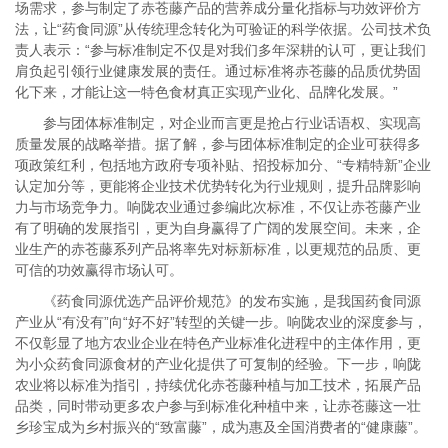
场需求，参与制定了赤苍藤产品的营养成分量化指标与功效评价方
法，让“药食同源”从传统理念转化为可验证的科学依据。公司技术负
责人表示：“参与标准制定不仅是对我们多年深耕的认可，更让我们
肩负起引领行业健康发展的责任。通过标准将赤苍藤的品质优势固
化下来，才能让这一特色食材真正实现产业化、品牌化发展。”
参与团体标准制定，对企业而言更是抢占行业话语权、实现高
质量发展的战略举措。据了解，参与团体标准制定的企业可获得多
项政策红利，包括地方政府专项补贴、招投标加分、“专精特新”企业
认定加分等，更能将企业技术优势转化为行业规则，提升品牌影响
力与市场竞争力。响陇农业通过参编此次标准，不仅让赤苍藤产业
有了明确的发展指引，更为自身赢得了广阔的发展空间。未来，企
业生产的赤苍藤系列产品将率先对标新标准，以更规范的品质、更
可信的功效赢得市场认可。
《药食同源优选产品评价规范》的发布实施，是我国药食同源
产业从“有没有”向“好不好”转型的关键一步。响陇农业的深度参与，
不仅彰显了地方农业企业在特色产业标准化进程中的主体作用，更
为小众药食同源食材的产业化提供了可复制的经验。下一步，响陇
农业将以标准为指引，持续优化赤苍藤种植与加工技术，拓展产品
品类，同时带动更多农户参与到标准化种植中来，让赤苍藤这一壮
乡珍宝成为乡村振兴的“致富藤”，成为惠及全国消费者的“健康藤”。