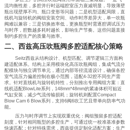
流均衡性差，多腔并行时远端腔室压力衰减明显，导致薄壁
瓶出现壁厚不均、瓶口变形等问题；二是机型适配局限，直
线机与旋转机的阀组安装空间、动作时序差异大，单一吹瓶
阀难以兼容；三是切换效率低，更换瓶型时需逐腔调试压力
与时序，腔数越多耗时越长，影响生产节奏。这些问题直接
制约多腔生产的质量与效率。
二、西兹高压吹瓶阀多腔适配核心策略
Seitz西兹从结构设计、机型匹配、调节逻辑三方面构
建适配体系。结构上采用模块化高压吹瓶阀组，集成气流分
配模块与独立调节单元，通过内部等径流道设计，确保各腔
室气流压力偏差控制在极小范围，适配4-32腔不同生产需
求。针对直线机与旋转机特性，分别推出专用阀组方案：直
线机适配BlowLite系列，148mm*48mm的紧凑体积可贴近
气缸安装，减少气流传输损耗；旋转机则配置Compact
Blow Cam 6 Blow系列，支持6阀6吹工艺且带单向防串气功
能。
压力与时序调节上实现双重优化：阀组预留多腔适配
刻度，针对相同瓶型的多腔生产，可通过统一校准基准参数
快速匹配；针对特殊需求，西兹提供定制化适配方案：生产