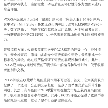
金币的保存状态、磨损程度、铸造质量及稀缺性等多方面因素进行
综合评估。
PCGS评级采用了从1分（最差）到70分（完美无瑕）的评分体系，
其中MS（Mint State）是未流通币的等级，通常从MS60到MS70不
等，数字越高，币的保存状态越接近出厂原貌。对于收藏者而言，
一枚获得高分的PCGS评级币几乎代表着其市场价值的上限和投资潜
力。
评级流程方面，收藏者需将币送至PCGS指定的评级中心，经过清
洁、安全检查后，币将由多名专业评级师独立评分，最终形成一个
标准化的等级。此过程严格保证了评级的客观性和权威性。此外，
PCGS还为每枚通过评级的币提供唯一的编号和防伪封装，便于收藏
者鉴别和交易。
PCGS评级在收藏币市场的重要作用不可忽视。首先，它为买卖双方
提供了一个透明、公正的交易基础，减少了因币面品质差异带来的
纠纷。其次，高评级的PCGS币通常能在拍卖市场上获得更高的溢
价，吸引更多投资者参与收藏。此外，PCGS评级还促进了收藏币市
场的规范化发展，推动了整个行业的健康生态。