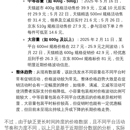
中等容量（如 400g - 500g）
：2025 年 5 月 16 日，
天猫超市 400g 规格活动售价 39.9 元，立减 10 元后实
付 29.9 元；5 月 22 日，天猫精选 500ml 规格活动售
价 31.4 元，领券及立减后实付 21.6 元；5 月 26 日，
京东 510g 规格活动售价 27.9 元，参与活动下单 2 件
每件可低至 14.6 元。
大容量（如 600g 及以上）
：2025 年 2 月 11 日，某
平台 600ml 规格价格在 22.7 元 - 25.9 元之间波动；5
月 22 日，天猫精选 600g 规格促销价 42.9 元，经优惠
后到手价 26.3 元；京东 800ml 规格标价 81 元，但无
明显近期价格波动信息。
整体趋势
：从现有数据看，该款洗发水不同容量在不同平台时
常有促销活动，价格波动较为常见。整体价格趋势大致是在促
销活动时会有一定幅度的降价，如领券、满减、立减等活动可
使消费者实际支付价格降低。小容量包装相对价格波动比例可
能较大，中等容量包装在不同平台优惠后的价格差异相对明
显，大容量包装平时标价较高，但促销时也能有一定优惠幅
度，但目前未呈现出持续上升或下降的长期价格走势。
不过，由于缺乏更长时间跨度的价格数据，且不同平台活动
节奏和力度不同，以上只是基于近期部分数据的分析，实际