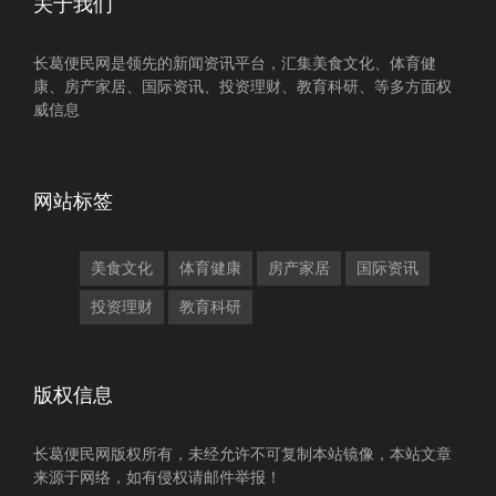
关于我们
长葛便民网是领先的新闻资讯平台，汇集美食文化、体育健
康、房产家居、国际资讯、投资理财、教育科研、等多方面权
威信息
网站标签
美食文化
体育健康
房产家居
国际资讯
投资理财
教育科研
版权信息
长葛便民网版权所有，未经允许不可复制本站镜像，本站文章
来源于网络，如有侵权请邮件举报！